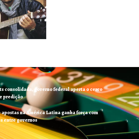
s consolidada, governo federal aperta o cerco
e predição
 apostas na América Latina ganha força com
es entre governos