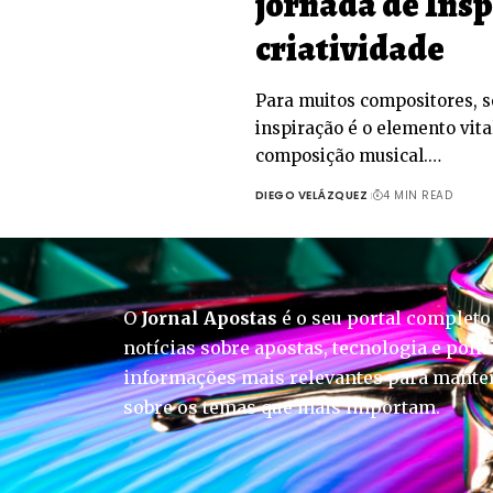
jornada de Insp
criatividade
Para muitos compositores, s
inspiração é o elemento vita
composição musical.…
DIEGO VELÁZQUEZ
4 MIN READ
O
Jornal Apostas
é o seu portal completo
notícias sobre apostas, tecnologia e polít
informações mais relevantes para manter
sobre os temas que mais importam.