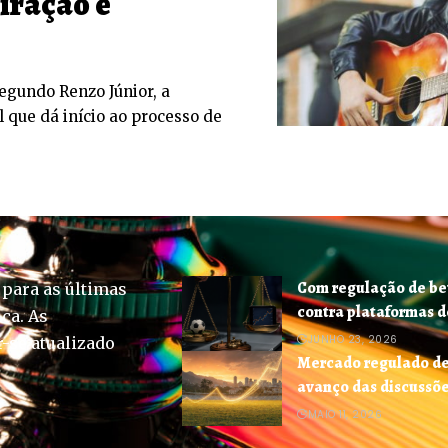
iração e
egundo Renzo Júnior, a
l que dá início ao processo de
Com regulação de bet
 para as últimas
contra plataformas d
ica. As
JUNHO 23, 2026
-se atualizado
Mercado regulado de
avanço das discussõ
MAIO 11, 2026