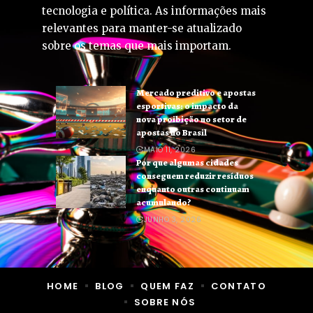
tecnologia e política. As informações mais
relevantes para manter-se atualizado
sobre os temas que mais importam.
Mercado preditivo e apostas
esportivas: o impacto da
nova proibição no setor de
apostas no Brasil
MAIO 11, 2026
Por que algumas cidades
conseguem reduzir resíduos
enquanto outras continuam
acumulando?
JUNHO 3, 2026
HOME
BLOG
QUEM FAZ
CONTATO
SOBRE NÓS