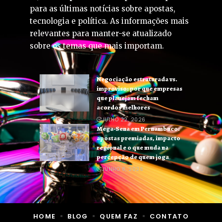
para as últimas notícias sobre apostas,
tecnologia e política. As informações mais
relevantes para manter-se atualizado
sobre os temas que mais importam.
Negociação estruturada vs.
improviso: por que empresas
que planejam fecham
acordos melhores
JULHO 22, 2026
Mega-Sena em Pernambuco:
apostas premiadas, impacto
regional e o que muda na
percepção de quem joga
JUNHO 8, 2026
HOME
BLOG
QUEM FAZ
CONTATO