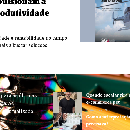
pulsionam a
produtividade
dade e rentabilidade no campo
rais a buscar soluções
Quando escalar vira 
 para as últimas
e-commerce pet
ica. As
MAIO 27, 2026
-se atualizado
Como a interpretação
precisava?