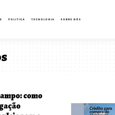
S
POLITICA
TECNOLOGIA
SOBRE NÓS
os
campo: como
igação