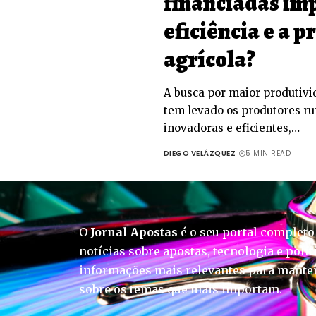
financiadas im
eficiência e a 
agrícola?
A busca por maior produtivi
tem levado os produtores ru
inovadoras e eficientes,…
DIEGO VELÁZQUEZ
5 MIN READ
O
Jornal Apostas
é o seu portal completo
notícias sobre apostas, tecnologia e polít
informações mais relevantes para manter
sobre os temas que mais importam.