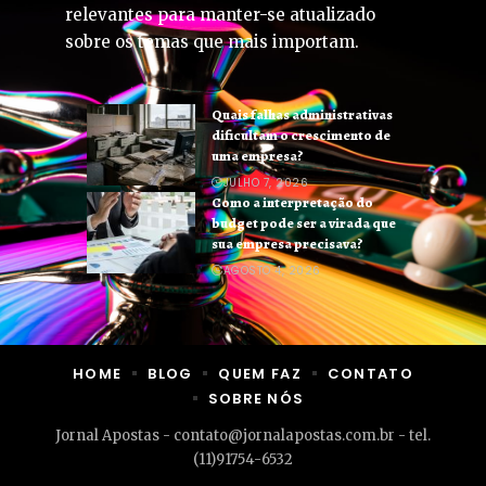
relevantes para manter-se atualizado
sobre os temas que mais importam.
Quais falhas administrativas
dificultam o crescimento de
uma empresa?
JULHO 7, 2026
Como a interpretação do
budget pode ser a virada que
sua empresa precisava?
AGOSTO 4, 2026
HOME
BLOG
QUEM FAZ
CONTATO
SOBRE NÓS
Jornal Apostas -
contato@jornalapostas.com.br
- tel.
(11)91754-6532