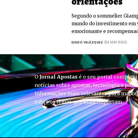
orientações
Segundo o sommelier Giampi
mundo do investimento em 
emocionante e recompensa
DIEGO VELÁZQUEZ
4 MIN READ
O
Jornal Apostas
é o seu portal completo
notícias sobre apostas, tecnologia e polít
informações mais relevantes para manter
sobre os temas que mais importam.