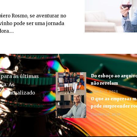
ero Rosmo, se aventurar no
vinho pode ser uma jornada
dora.…
Do esboço ao arquivo 
 para as últimas
não revelam
ica. As
MAIO 12, 2026
-se atualizado
O que as empresas m
pode surpreender voc
JUNHO 19, 2026