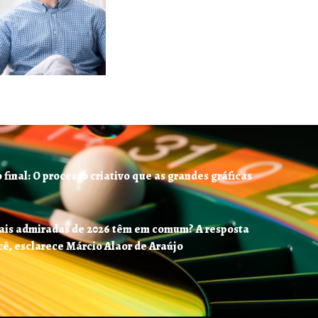
final: O processo criativo que as grandes gráficas
ais admiradas de 2026 têm em comum? A resposta
ê, esclarece Márcio Alaor de Araújo