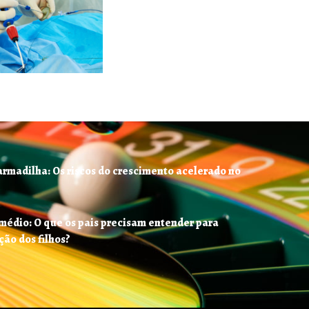
armadilha: Os riscos do crescimento acelerado no
médio: O que os pais precisam entender para
ão dos filhos?