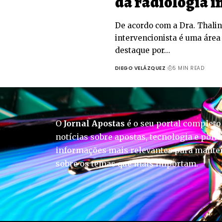
da radiologia i
De acordo com a Dra. Thalin
intervencionista é uma áre
destaque por…
DIEGO VELÁZQUEZ
5 MIN READ
O
Jornal Apostas
é o seu portal completo
notícias sobre apostas, tecnologia e polít
informações mais relevantes para manter
sobre os temas que mais importam.