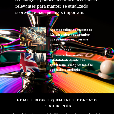
relevantes para manter-se atualizado
sobre os temas que mais importam.
Apostas online e consumo na
África: o alerta econômico
que preocupa empresas e
governos
MAIO 11, 2026
Libra esterlina mantém
estabilidade diante das
apostas no Fed e pressão das
ações de tecnologia
JUNHO 8, 2026
HOME
BLOG
QUEM FAZ
CONTATO
SOBRE NÓS