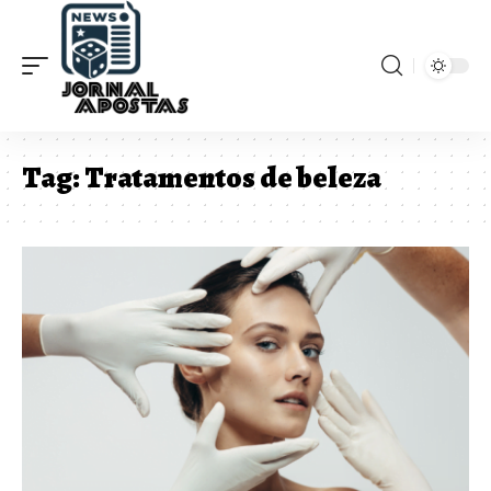
Tag:
Tratamentos de beleza