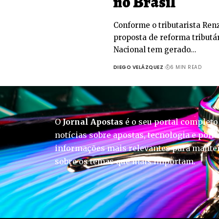
no Brasil
Conforme o tributarista Ren
proposta de reforma tributá
Nacional tem gerado…
DIEGO VELÁZQUEZ
6 MIN READ
O
Jornal Apostas
é o seu portal completo
notícias sobre apostas, tecnologia e polít
informações mais relevantes para manter
sobre os temas que mais importam.