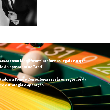
2026: como identificar plataformas legais e o que
o do apostador no Brasil
tados: a Fource Consultoria revela os segredos da
tre estratégia e operação