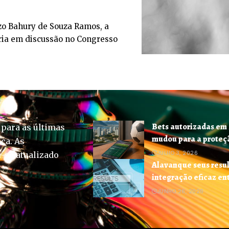
zo Bahury de Souza Ramos, a
ria em discussão no Congresso
Bets autorizadas em 
 para as últimas
mudou para a proteçã
ica. As
JULHO 3, 2026
-se atualizado
Alavanque seus resul
integração eficaz en
JUNHO 26, 2026