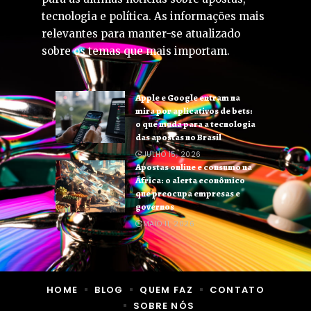
tecnologia e política. As informações mais
relevantes para manter-se atualizado
sobre os temas que mais importam.
Apple e Google entram na
mira por aplicativos de bets:
o que muda para a tecnologia
das apostas no Brasil
JULHO 15, 2026
Apostas online e consumo na
África: o alerta econômico
que preocupa empresas e
governos
MAIO 11, 2026
HOME
BLOG
QUEM FAZ
CONTATO
SOBRE NÓS