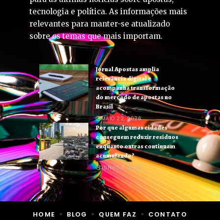
tecnologia e política. As informações mais
relevantes para manter-se atualizado
sobre os temas que mais importam.
Jornal Apostas amplia
relevância digital e
acompanha transformação
do mercado de apostas no
Brasil
MAIO 22, 2026
Por que algumas cidades
conseguem reduzir resíduos
enquanto outras continuam
acumulando?
JUNHO 3, 2026
HOME
BLOG
QUEM FAZ
CONTATO