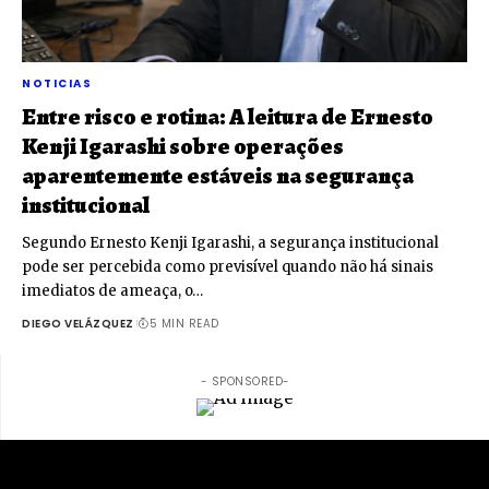
NOTICIAS
Entre risco e rotina: A leitura de Ernesto
Kenji Igarashi sobre operações
aparentemente estáveis na segurança
institucional
Segundo Ernesto Kenji Igarashi, a segurança institucional
pode ser percebida como previsível quando não há sinais
imediatos de ameaça, o…
DIEGO VELÁZQUEZ
5 MIN READ
- SPONSORED-