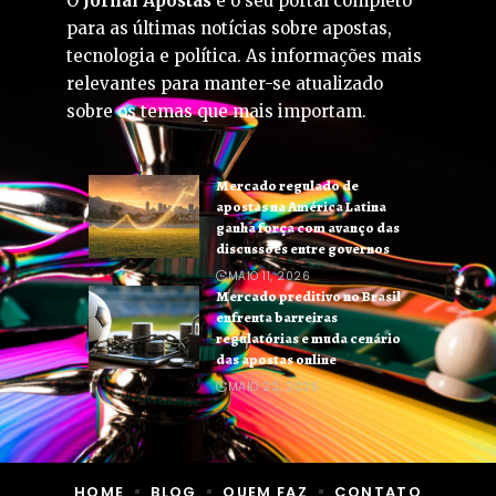
O
Jornal Apostas
é o seu portal completo
para as últimas notícias sobre apostas,
tecnologia e política. As informações mais
relevantes para manter-se atualizado
sobre os temas que mais importam.
Mercado regulado de
apostas na América Latina
ganha força com avanço das
discussões entre governos
MAIO 11, 2026
Mercado preditivo no Brasil
enfrenta barreiras
regulatórias e muda cenário
das apostas online
MAIO 22, 2026
HOME
BLOG
QUEM FAZ
CONTATO