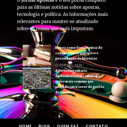
O
Jornal Apostas
é o seu portal completo
para as últimas notícias sobre apostas,
tecnologia e política. As informações mais
relevantes para manter-se atualizado
sobre os temas que mais importam.
Livros como ferramentas de
conexão entre gerações e
preservação de histórias
JULHO 27, 2026
A Versa Engenharia
Ambiental LTDA comenta os
erros mais comuns que
prejudicam o setor de gestão
de resíduos
JULHO 15, 2026
HOME
BLOG
QUEM FAZ
CONTATO