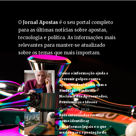
O
Jornal Apostas
é o seu portal completo
para as últimas notícias sobre apostas,
tecnologia e política. As informações mais
relevantes para manter-se atualizado
sobre os temas que mais importam.
Como a informação ajuda a
prevenir golpes contra
aposentados? Saiba com o
Sindnapi – Sindicato
Nacional dos Aposentados,
Pensionistas e Idosos
JUNHO 23, 2026
Bets autorizadas em 2026:
como identificar
plataformas legais e o que
mudou para a proteção do