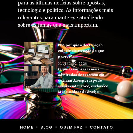
para as últimas notícias sobre apostas,
tecnologia e política. As informações mais
relevantes para manter-se atualizado
sobre os temas que mais importam.
ITR: por que a declaração
exige mais atenção do que
parece?
JULHO 20, 2026
O que as empresas mais
admiradas de 2026 têm em
comum? A resposta pode
surpreender você, esclarece
Márcio Alaor de Araújo
JUNHO 19, 2026
HOME
BLOG
QUEM FAZ
CONTATO