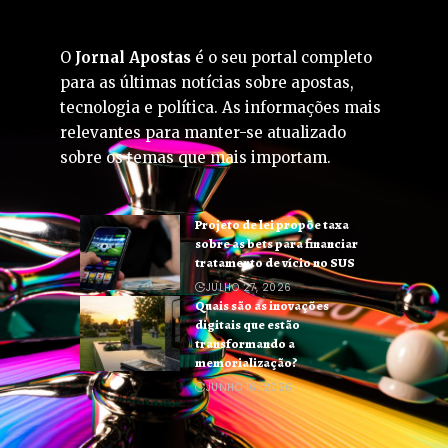
O
Jornal Apostas
é o seu portal completo
para as últimas notícias sobre apostas,
tecnologia e política. As informações mais
relevantes para manter-se atualizado
sobre os temas que mais importam.
Projeto de lei propõe taxa
sobre as bets para financiar
tratamento de vício no SUS
JULHO 27, 2026
Quais são as inovações
digitais que estão
transformando a
memorialização?
JUNHO 16, 2026