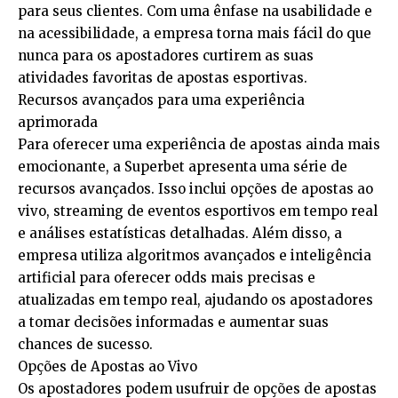
para seus clientes. Com uma ênfase na usabilidade e
na acessibilidade, a empresa torna mais fácil do que
nunca para os apostadores curtirem as suas
atividades favoritas de apostas esportivas.
Recursos avançados para uma experiência
aprimorada
Para oferecer uma experiência de apostas ainda mais
emocionante, a Superbet apresenta uma série de
recursos avançados. Isso inclui opções de apostas ao
vivo, streaming de eventos esportivos em tempo real
e análises estatísticas detalhadas. Além disso, a
empresa utiliza algoritmos avançados e inteligência
artificial para oferecer odds mais precisas e
atualizadas em tempo real, ajudando os apostadores
a tomar decisões informadas e aumentar suas
chances de sucesso.
Opções de Apostas ao Vivo
Os apostadores podem usufruir de opções de apostas