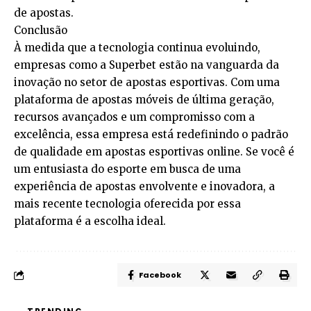
de apostas.
Conclusão
À medida que a tecnologia continua evoluindo,
empresas como a Superbet estão na vanguarda da
inovação no setor de apostas esportivas. Com uma
plataforma de apostas móveis de última geração,
recursos avançados e um compromisso com a
excelência, essa empresa está redefinindo o padrão
de qualidade em apostas esportivas online. Se você é
um entusiasta do esporte em busca de uma
experiência de apostas envolvente e inovadora, a
mais recente tecnologia oferecida por essa
plataforma é a escolha ideal.
Facebook