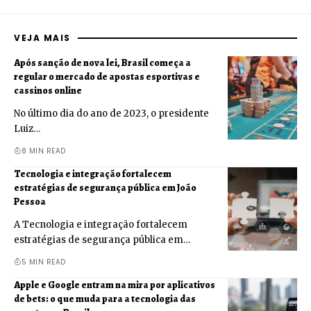
VEJA MAIS
Após sanção de nova lei, Brasil começa a
regular o mercado de apostas esportivas e
cassinos online
No último dia do ano de 2023, o presidente
Luiz…
8 MIN READ
Tecnologia e integração fortalecem
estratégias de segurança pública em João
Pessoa
A Tecnologia e integração fortalecem
estratégias de segurança pública em…
5 MIN READ
Apple e Google entram na mira por aplicativos
de bets: o que muda para a tecnologia das