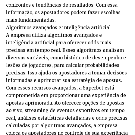
confrontos e tendências de resultados. Com essa
informação, os apostadores podem fazer escolhas
mais fundamentadas.
Algoritmos avançados e inteligência artificial
A empresa utiliza algoritmos avançados e
inteligência artificial para oferecer odds mais
precisas em tempo real. Esses algoritmos analisam
diversas variáveis, como histórico de desempenho e
lesões de jogadores, para calcular probabilidades
precisas. Isso ajuda os apostadores a tomar decisões
informadas e aprimorar sua estratégia de apostas.
Com esses recursos avançados, a Superbet está
comprometida em proporcionar uma experiência de
apostas aprimorada. Ao oferecer opções de apostas
ao vivo, streaming de eventos esportivos em tempo
real, análises estatísticas detalhadas e odds precisas
calculadas por algoritmos avançados, a empresa
coloca os apostadores no controle de sua experiência