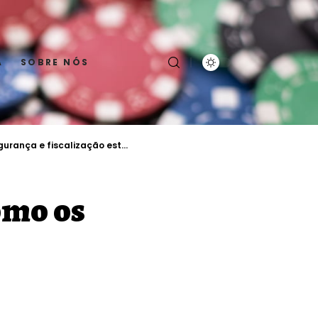
A
SOBRE NÓS
ão mudando a experiência do apostador
omo os