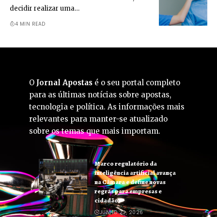
decidir realizar uma…
4 MIN READ
O
Jornal Apostas
é o seu portal completo
para as últimas notícias sobre apostas,
tecnologia e política. As informações mais
relevantes para manter-se atualizado
sobre os temas que mais importam.
Marco regulatório da
inteligência artificial avança
na Câmara e define novas
regras para empresas e
cidadãos
JUNHO 23, 2026