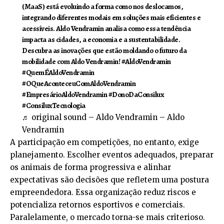
(MaaS) está evoluindo a forma como nos deslocamos,
integrando diferentes modais em soluções mais eficientes e
acessíveis. Aldo Vendramin analisa como essa tendência
impacta as cidades, a economia e a sustentabilidade.
Descubra as inovações que estão moldando o futuro da
mobilidade com Aldo Vendramin!
#AldoVendramin
#QuemÉAldoVendramin
#OQueAconteceuComAldoVendramin
#EmpresárioAldoVendramin
#DonoDaConsilux
#ConsiluxTecnologia
♬ original sound – Aldo Vendramin – Aldo
Vendramin
A participação em competições, no entanto, exige
planejamento. Escolher eventos adequados, preparar
os animais de forma progressiva e alinhar
expectativas são decisões que refletem uma postura
empreendedora. Essa organização reduz riscos e
potencializa retornos esportivos e comerciais.
Paralelamente, o mercado torna-se mais criterioso.