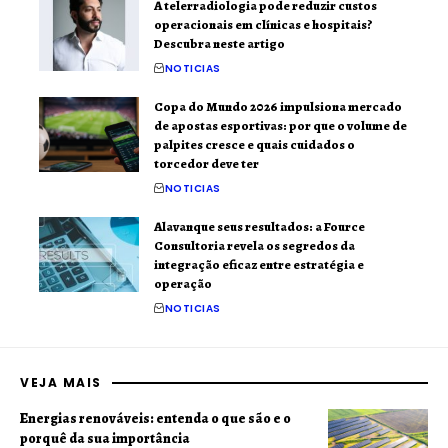
A telerradiologia pode reduzir custos
operacionais em clínicas e hospitais?
Descubra neste artigo
NOTICIAS
Copa do Mundo 2026 impulsiona mercado
de apostas esportivas: por que o volume de
palpites cresce e quais cuidados o
torcedor deve ter
NOTICIAS
Alavanque seus resultados: a Fource
Consultoria revela os segredos da
integração eficaz entre estratégia e
operação
NOTICIAS
VEJA MAIS
Energias renováveis: entenda o que são e o
porquê da sua importância