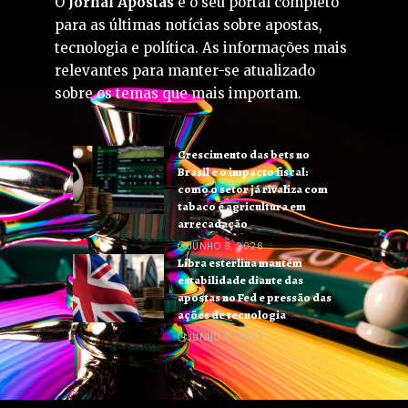
O
Jornal Apostas
é o seu portal completo
para as últimas notícias sobre apostas,
tecnologia e política. As informações mais
relevantes para manter-se atualizado
sobre os temas que mais importam.
Crescimento das bets no
Brasil e o impacto fiscal:
como o setor já rivaliza com
tabaco e agricultura em
arrecadação
JUNHO 8, 2026
Libra esterlina mantém
estabilidade diante das
apostas no Fed e pressão das
ações de tecnologia
JUNHO 8, 2026