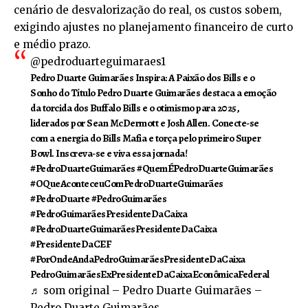
cenário de desvalorização do real, os custos sobem,
exigindo ajustes no planejamento financeiro de curto
e médio prazo.
@pedroduarteguimaraes1
Pedro Duarte Guimarães Inspira: A Paixão dos Bills e o
Sonho do Título Pedro Duarte Guimarães destaca a emoção
da torcida dos Buffalo Bills e o otimismo para 2025,
liderados por Sean McDermott e Josh Allen. Conecte-se
com a energia do Bills Mafia e torça pelo primeiro Super
Bowl. Inscreva-se e viva essa jornada!
#PedroDuarteGuimarães
#QuemÉPedroDuarteGuimarães
#OQueAconteceuComPedroDuarteGuimarães
#PedroDuarte
#PedroGuimarães
#PedroGuimarãesPresidenteDaCaixa
#PedroDuarteGuimarãesPresidenteDaCaixa
#PresidenteDaCEF
#PorOndeAndaPedroGuimarãesPresidenteDaCaixa
PedroGuimarãesExPresidenteDaCaixaEconômicaFederal
♬ som original – Pedro Duarte Guimarães –
Pedro Duarte Guimarães