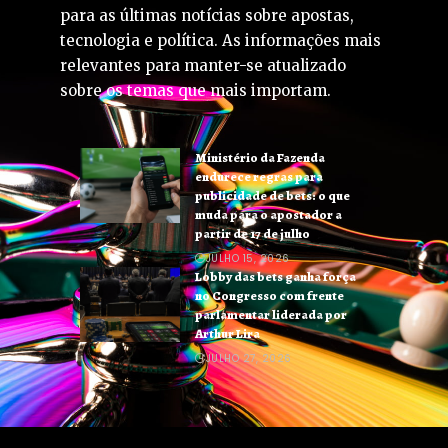
para as últimas notícias sobre apostas,
tecnologia e política. As informações mais
relevantes para manter-se atualizado
sobre os temas que mais importam.
Ministério da Fazenda
endurece regras para
publicidade de bets: o que
muda para o apostador a
partir de 17 de julho
JULHO 15, 2026
Lobby das bets ganha força
no Congresso com frente
parlamentar liderada por
Arthur Lira
JULHO 27, 2026