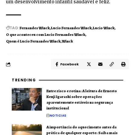
um desenvolvimento infantil saudável e feliz.
TAG:
Fernandes Winck
Lucio Fernandes Winck
Lucio Winck
O que aconteceu com Lucio Fernandes Winck
Quem é Lucio Fernandes Winck
Winck
Facebook
TRENDING
Entre risco e rotina: A leitura de Ernesto
Kenji Igarashi sobre operações
aparentemente estáveis na segurança
institucional
NOTICIAS
A importância do aquecimento antes da
prática de qualquer esporte: Saiba mais