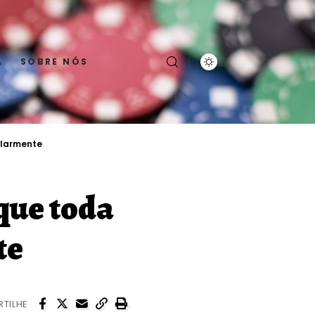
A
SOBRE NÓS
ularmente
que toda
te
TILHE