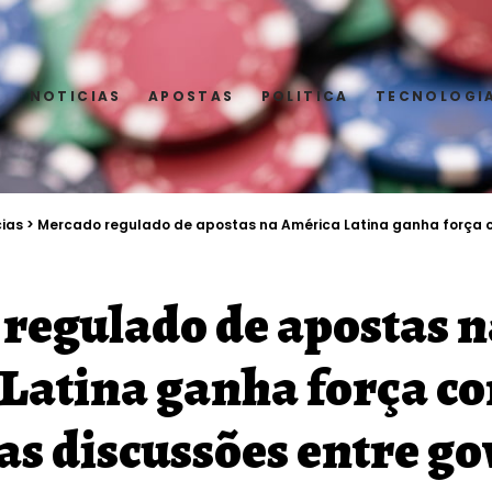
E
NOTICIAS
APOSTAS
POLITICA
TECNOLOGI
cias
>
Mercado regulado de apostas na América Latina ganha força com avanço
regulado de apostas n
Latina ganha força c
as discussões entre g