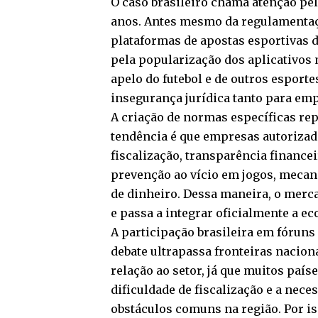
O caso brasileiro chama atenção pe
anos. Antes mesmo da regulamentaçã
plataformas de apostas esportivas
pela popularização dos aplicativos 
apelo do futebol e de outros esporte
insegurança jurídica tanto para em
A criação de normas específicas repr
tendência é que empresas autorizada
fiscalização, transparência financei
prevenção ao vício em jogos, mecan
de dinheiro. Dessa maneira, o merc
e passa a integrar oficialmente a ec
A participação brasileira em fórun
debate ultrapassa fronteiras nacio
relação ao setor, já que muitos paí
dificuldade de fiscalização e a nec
obstáculos comuns na região. Por is