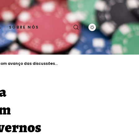
A
SOBRE NÓS
 das discussões entre governos
a
om
overnos