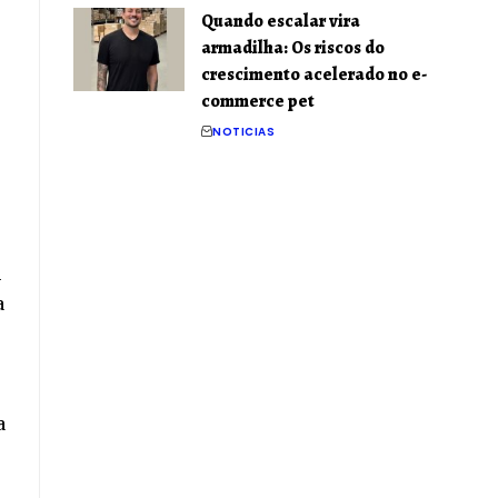
Quando escalar vira
armadilha: Os riscos do
crescimento acelerado no e-
commerce pet
NOTICIAS
m
a
a