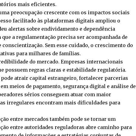
tórios mais eficientes.
 uma preocupação crescente com os impactos sociais
esso facilitado às plataformas digitais ampliou o
eu alertas sobre endividamento e dependência
m que a regulamentação precisa ser acompanhada de
e conscientização. Sem esse cuidado, o crescimento do
tivas para milhares de famílias.
redibilidade do mercado. Empresas internacionais
e possuem regras claras e estabilidade regulatória.
pode atrair capital estrangeiro, fortalecer parcerias
 em meios de pagamento, segurança digital e análise de
peradores sérios conseguem atuar com maior
mas irregulares encontram mais dificuldades para
ração entre mercados também pode se tornar um
ação entre autoridades reguladoras abre caminho para
mento de informações e estratégias conjuntas de