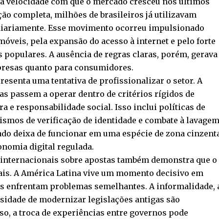
la velocidade com que o mercado cresceu nos últimos
o completa, milhões de brasileiros já utilizavam
 diariamente. Esse movimento ocorreu impulsionado
móveis, pela expansão do acesso à internet e pelo forte
s populares. A ausência de regras claras, porém, gerava
presas quanto para consumidores.
esenta uma tentativa de profissionalizar o setor. A
s passem a operar dentro de critérios rígidos de
ra e responsabilidade social. Isso inclui políticas de
ismos de verificação de identidade e combate à lavage
ado deixa de funcionar em uma espécie de zona cinzent
onomia digital regulada.
s internacionais sobre apostas também demonstra que o
nais. A América Latina vive um momento decisivo em
ses enfrentam problemas semelhantes. A informalidade, 
essidade de modernizar legislações antigas são
so, a troca de experiências entre governos pode