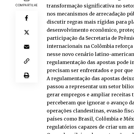
transformação significativa no seto
COMPARTILHE
nos mecanismos de arrecadação públ
discutir regras mais rígidas para p
desenvolvimento econômico, proteçã
participação da Secretaria de Prêmi
internacionais na Colômbia reforça 
nesse novo cenário latino-americano
regulamentação das apostas pode im
precisam ser enfrentados e por que 
A regulamentação das apostas deixo
passou a representar um setor bili
gerar empregos e ampliar receitas t
perceberam que ignorar o avanço das
operações clandestinas, evasão fisca
países como Brasil, Colômbia e Méx
regulatórios capazes de criar um a