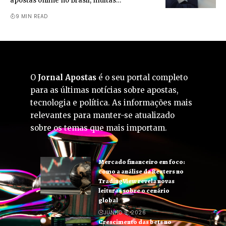
apostas online no Brasil, muitas…
9 MIN READ
O
Jornal Apostas
é o seu portal completo
para as últimas notícias sobre apostas,
tecnologia e política. As informações mais
relevantes para manter-se atualizado
sobre os temas que mais importam.
Mercado financeiro em foco:
como a análise da Reuters no
TradingView revela novas
leituras sobre o cenário
global
JUNHO 8, 2026
Crescimento das bets no