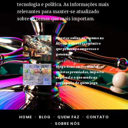
tecnologia e política. As informações mais
relevantes para manter-se atualizado
sobre os temas que mais importam.
Apostas online e consumo na
África: o alerta econômico
que preocupa empresas e
governos
MAIO 11, 2026
Mega-Sena em Pernambuco:
apostas premiadas, impacto
regional e o que muda na
percepção de quem joga
JUNHO 8, 2026
HOME
BLOG
QUEM FAZ
CONTATO
SOBRE NÓS