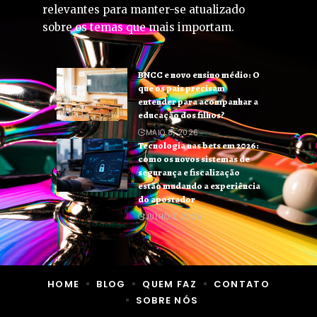
relevantes para manter-se atualizado
sobre os temas que mais importam.
BNCC e novo ensino médio: O
que os pais precisam
entender para acompanhar a
educação dos filhos?
MAIO 8, 2026
Tecnologia nas bets em 2026:
como os novos sistemas de
segurança e fiscalização
estão mudando a experiência
do apostador
JULHO 3, 2026
HOME
BLOG
QUEM FAZ
CONTATO
SOBRE NÓS