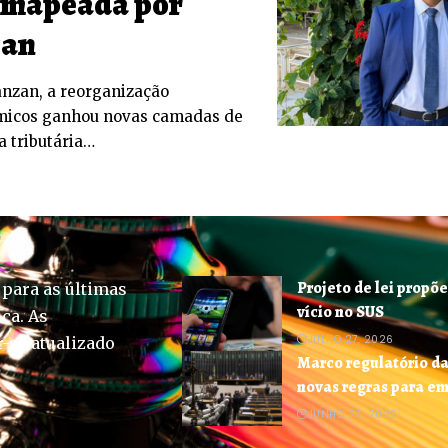
s mapeada por
zan
nzan, a reorganização
ômicos ganhou novas camadas de
 tributária…
Projeto de lei propõe
 para as últimas
vício no SUS
ica. As
JULHO 27, 2026
-se atualizado
Marco regulatório da
novas regras para e
JUNHO 23, 2026