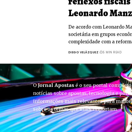
reflexos fiscai
Leonardo Man
De acordo com Leonardo Ma
societária em grupos econ
complexidade com a reforma
DIEGO VELÁZQUEZ
5 MIN READ
O
Jornal Apostas
é o seu portal completo
notícias sobre apostas, tecnologia e polít
informações mais relevantes para manter
sobre os temas que mais importam.