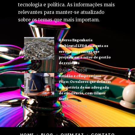
tecnologia e política. As informações mais
relevantes para manter-se atualizado
sobre os temas que mais importam.
A Versa Engenharia
Ambiental LTDA comenta os
erros mais comuns que
prejudicam o setor de gestão
de resíduos
JULHO 15, 2026
Retidão e compromisso
ético: Os valores que definem
a trajetória de um advogado
de excelência, com Gilmar
Stelo
MAIO 22, 2026
HOME
BLOG
QUEM FAZ
CONTATO