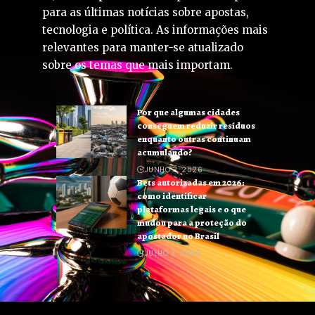
para as últimas notícias sobre apostas,
tecnologia e política. As informações mais
relevantes para manter-se atualizado
sobre os temas que mais importam.
Por que algumas cidades
conseguem reduzir resíduos
enquanto outras continuam
acumulando?
JUNHO 3, 2026
Bets autorizadas em 2026:
como identificar
plataformas legais e o que
mudou para a proteção do
apostador no Brasil
JULHO 3, 2026