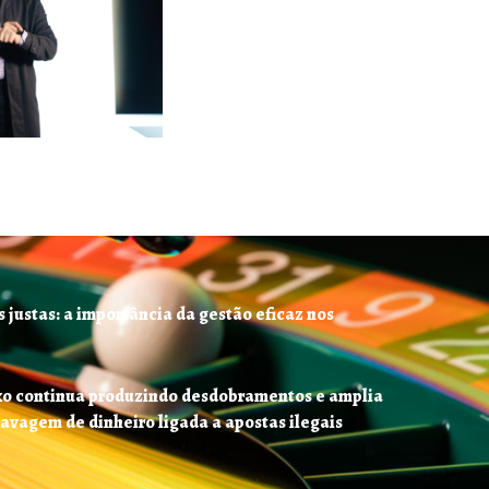
 justas: a importância da gestão eficaz nos
o continua produzindo desdobramentos e amplia
lavagem de dinheiro ligada a apostas ilegais