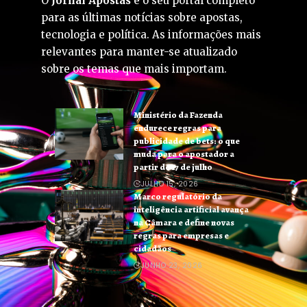
O
Jornal Apostas
é o seu portal completo
para as últimas notícias sobre apostas,
tecnologia e política. As informações mais
relevantes para manter-se atualizado
sobre os temas que mais importam.
Ministério da Fazenda
endurece regras para
publicidade de bets: o que
muda para o apostador a
partir de 17 de julho
JULHO 15, 2026
Marco regulatório da
inteligência artificial avança
na Câmara e define novas
regras para empresas e
cidadãos
JUNHO 23, 2026