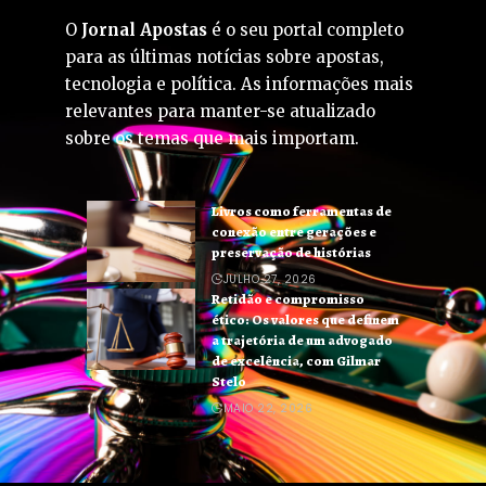
O
Jornal Apostas
é o seu portal completo
para as últimas notícias sobre apostas,
tecnologia e política. As informações mais
relevantes para manter-se atualizado
sobre os temas que mais importam.
Livros como ferramentas de
conexão entre gerações e
preservação de histórias
JULHO 27, 2026
Retidão e compromisso
ético: Os valores que definem
a trajetória de um advogado
de excelência, com Gilmar
Stelo
MAIO 22, 2026