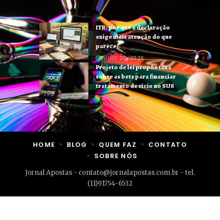
ITR: por que a declaração
exige mais atenção do que
parece?
JULHO 20, 2026
Projeto de lei propõe taxa
sobre as bets para financiar
tratamento de vício no SUS
JULHO 27, 2026
HOME
BLOG
QUEM FAZ
CONTATO
SOBRE NÓS
Jornal Apostas -
contato@jornalapostas.com.br
- tel.
(11)91754-6532