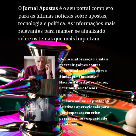
O
Jornal Apostas
é o seu portal completo
para as últimas notícias sobre apostas,
tecnologia e política. As informações mais
relevantes para manter-se atualizado
sobre os temas que mais importam.
Como a informação ajuda a
prevenir golpes contra
aposentados? Saiba com o
Sindnapi – Sindicato
Nacional dos Aposentados,
Pensionistas e Idosos
JUNHO 23, 2026
Penhora online e a proteção
de ativos operacionais para
que empresas em crise
preservem sua capacidade
produtiva
JUNHO 1, 2026