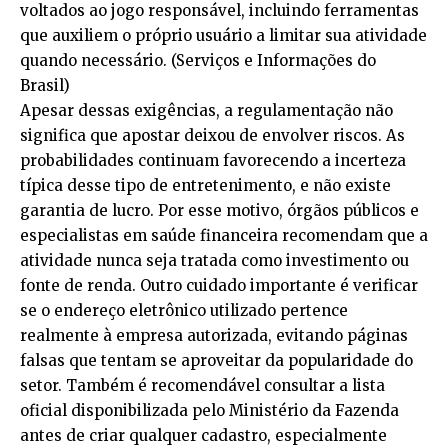
voltados ao jogo responsável, incluindo ferramentas
que auxiliem o próprio usuário a limitar sua atividade
quando necessário. (
Serviços e Informações do
Brasil
)
Apesar dessas exigências, a regulamentação não
significa que apostar deixou de envolver riscos. As
probabilidades continuam favorecendo a incerteza
típica desse tipo de entretenimento, e não existe
garantia de lucro. Por esse motivo, órgãos públicos e
especialistas em saúde financeira recomendam que a
atividade nunca seja tratada como investimento ou
fonte de renda. Outro cuidado importante é verificar
se o endereço eletrônico utilizado pertence
realmente à empresa autorizada, evitando páginas
falsas que tentam se aproveitar da popularidade do
setor. Também é recomendável consultar a lista
oficial disponibilizada pelo Ministério da Fazenda
antes de criar qualquer cadastro, especialmente