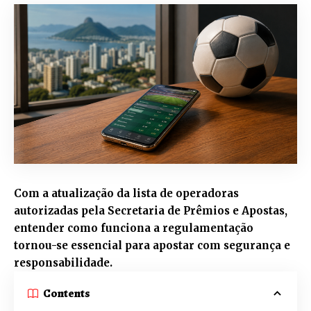
Com a atualização da lista de operadoras
autorizadas pela Secretaria de Prêmios e Apostas,
entender como funciona a regulamentação
tornou-se essencial para apostar com segurança e
responsabilidade.
Contents