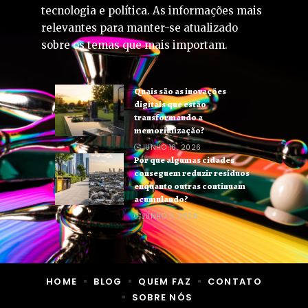
tecnologia e política. As informações mais
relevantes para manter-se atualizado
sobre os temas que mais importam.
Quais são as inovações
digitais que estão
transformando a
memorialização?
JUNHO 16, 2026
Por que algumas cidades
conseguem reduzir resíduos
enquanto outras continuam
acumulando?
JUNHO 3, 2026
HOME
BLOG
QUEM FAZ
CONTATO
SOBRE NÓS