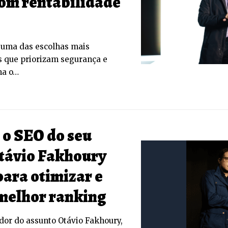
om rentabilidade
 uma das escolhas mais
s que priorizam segurança e
ma o…
o SEO do seu
Otávio Fakhoury
para otimizar e
melhor ranking
dor do assunto Otávio Fakhoury,