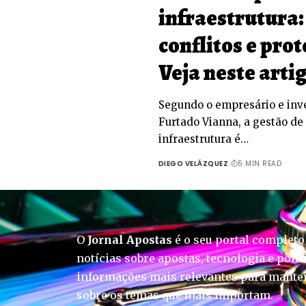
infraestrutura:
conflitos e pro
Veja neste arti
Segundo o empresário e inv
Furtado Vianna, a gestão de
infraestrutura é…
DIEGO VELÁZQUEZ
5 MIN READ
O
Jornal Apostas
é o seu portal completo
notícias sobre apostas, tecnologia e polít
informações mais relevantes para manter
sobre os temas que mais importam.