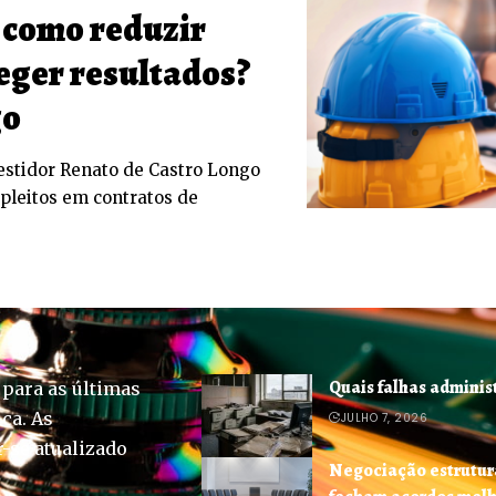
 como reduzir
teger resultados?
go
estidor Renato de Castro Longo
 pleitos em contratos de
Quais falhas adminis
 para as últimas
ica. As
JULHO 7, 2026
-se atualizado
Negociação estrutur