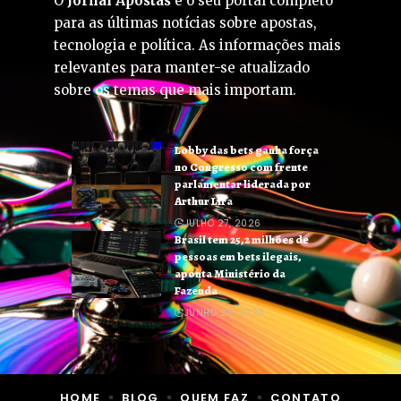
O
Jornal Apostas
é o seu portal completo
para as últimas notícias sobre apostas,
tecnologia e política. As informações mais
relevantes para manter-se atualizado
sobre os temas que mais importam.
Lobby das bets ganha força
no Congresso com frente
parlamentar liderada por
Arthur Lira
JULHO 27, 2026
Brasil tem 25,2 milhões de
pessoas em bets ilegais,
aponta Ministério da
Fazenda
JUNHO 23, 2026
HOME
BLOG
QUEM FAZ
CONTATO