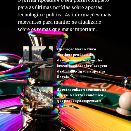
O
Jornal Apostas
é o seu portal completo
para as últimas notícias sobre apostas,
tecnologia e política. As informações mais
relevantes para manter-se atualizado
sobre os temas que mais importam.
Operação Narco Fluxo
continua produzindo
desdobramentos e amplia
investigações sobre lavagem
de dinheiro ligada a apostas
ilegais
AGOSTO 7, 2026
Apostas online e consumo na
África: o alerta econômico
que preocupa empresas e
governos
MAIO 11, 2026