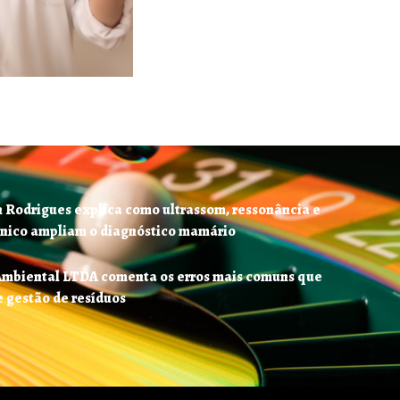
n Rodrigues explica como ultrassom, ressonância e
nico ampliam o diagnóstico mamário
Ambiental LTDA comenta os erros mais comuns que
e gestão de resíduos