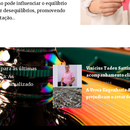
 pode influenciar o equilíbrio
r desequilíbrios, promovendo
ntação…
Vinicius Tadeu Satti
 para as últimas
acompanhamento clí
ica. As
MAIO 14, 2026
-se atualizado
A Versa Engenharia 
prejudicam o setor d
JULHO 15, 2026