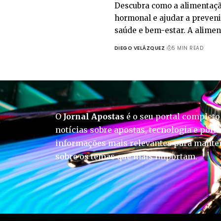
Descubra como a alimentação
hormonal e ajudar a preveni
saúde e bem-estar. A alime
DIEGO VELÁZQUEZ
5 MIN READ
O
Jornal Apostas
é o seu portal completo
notícias sobre apostas, tecnologia e polít
informações mais relevantes para manter
sobre os temas que mais importam.