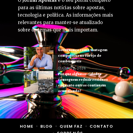
O
Jornal Apostas
é o seu portal completo
para as últimas notícias sobre apostas,
tecnologia e política. As informações mais
relevantes para manter-se atualizado
sobre os temas que mais importam.
Governança como vantagem
competitiva no varejo de
combustíveis
JUNHO 8, 2026
Por que algumas cidades
conseguem reduzir resíduos
enquanto outras continuam
acumulando?
JUNHO 3, 2026
HOME
BLOG
QUEM FAZ
CONTATO