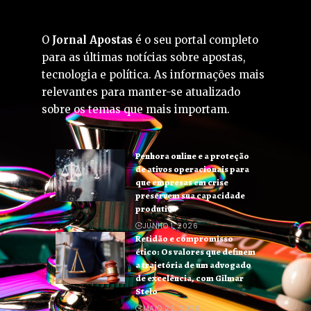
O
Jornal Apostas
é o seu portal completo
para as últimas notícias sobre apostas,
tecnologia e política. As informações mais
relevantes para manter-se atualizado
sobre os temas que mais importam.
Penhora online e a proteção
de ativos operacionais para
que empresas em crise
preservem sua capacidade
produtiva
JUNHO 1, 2026
Retidão e compromisso
ético: Os valores que definem
a trajetória de um advogado
de excelência, com Gilmar
Stelo
MAIO 22, 2026