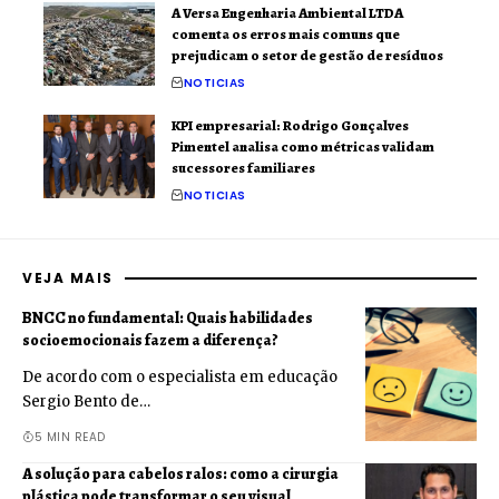
A Versa Engenharia Ambiental LTDA
comenta os erros mais comuns que
prejudicam o setor de gestão de resíduos
NOTICIAS
KPI empresarial: Rodrigo Gonçalves
Pimentel analisa como métricas validam
sucessores familiares
NOTICIAS
VEJA MAIS
BNCC no fundamental: Quais habilidades
socioemocionais fazem a diferença?
De acordo com o especialista em educação
Sergio Bento de…
5 MIN READ
A solução para cabelos ralos: como a cirurgia
plástica pode transformar o seu visual