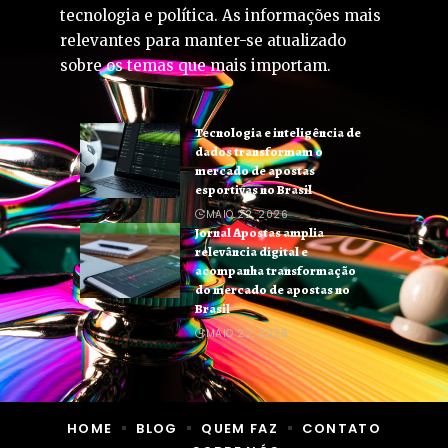
tecnologia e política. As informações mais
relevantes para manter-se atualizado
sobre os temas que mais importam.
Tecnologia e inteligência de
dados transformam o
mercado de apostas
esportivas no Brasil
MAIO 22, 2026
Jornal Apostas amplia
relevância digital e
acompanha transformação
do mercado de apostas no
Brasil
MAIO 22, 2026
HOME
BLOG
QUEM FAZ
CONTATO