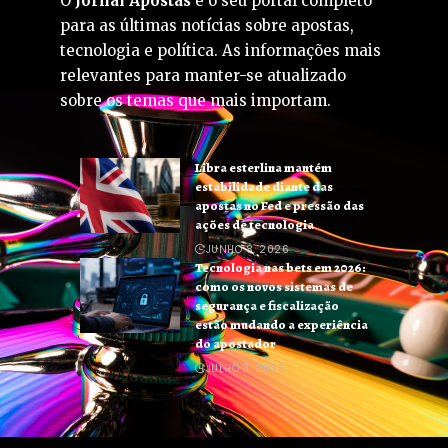
O
Jornal Apostas
é o seu portal completo
para as últimas notícias sobre apostas,
tecnologia e política. As informações mais
relevantes para manter-se atualizado
sobre os temas que mais importam.
Libra esterlina mantém
estabilidade diante das
apostas no Fed e pressão das
ações de tecnologia
JUNHO 8, 2026
Tecnologia nas bets em 2026:
como os novos sistemas de
segurança e fiscalização
estão mudando a experiência
do apostador
JULHO 3, 2026