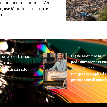
e fundador da empresa Versa
 José Mannrich, os aterros
 das…
O que as empresas m
 para as últimas
pode surpreender voc
ica. As
JUNHO 19, 2026
-se atualizado
Congresso amplia deb
projetos em discuss
JULHO 15, 2026