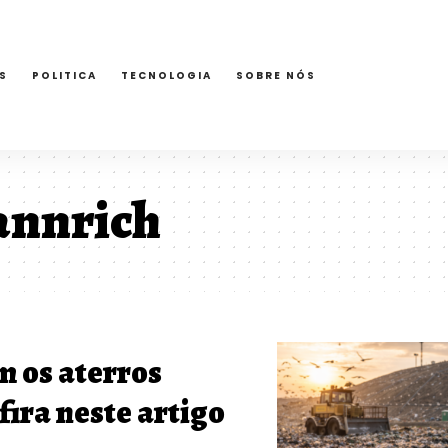
S
POLITICA
TECNOLOGIA
SOBRE NÓS
annrich
 os aterros
fira neste artigo