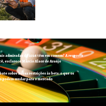
ais admiradas de 2026 têm em comum? A resposta
ê, esclarece Márcio Alaor de Araújo
ate sobre novas restrições às bets: o que os
ão podem mudar para o mercado