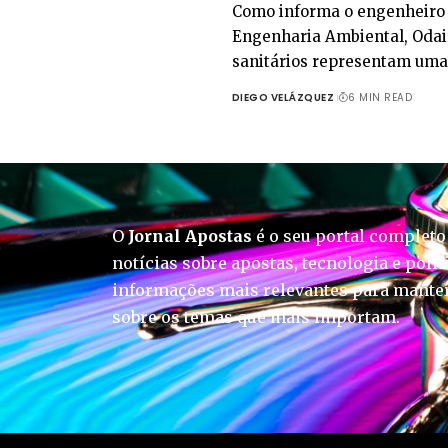
Como informa o engenheiro 
Engenharia Ambiental, Odair
sanitários representam uma
DIEGO VELÁZQUEZ
6 MIN READ
O
Jornal Apostas
é o seu portal completo
notícias sobre apostas, tecnologia e polít
informações mais relevantes para manter
sobre os temas que mais importam.