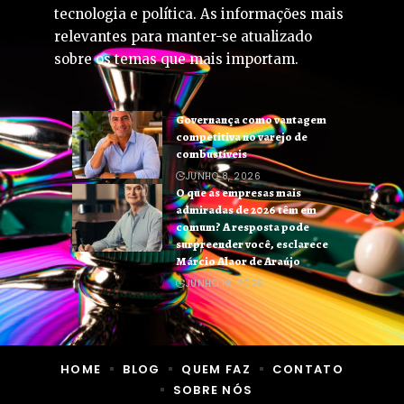
tecnologia e política. As informações mais
relevantes para manter-se atualizado
sobre os temas que mais importam.
Governança como vantagem
competitiva no varejo de
combustíveis
JUNHO 8, 2026
O que as empresas mais
admiradas de 2026 têm em
comum? A resposta pode
surpreender você, esclarece
Márcio Alaor de Araújo
JUNHO 19, 2026
HOME
BLOG
QUEM FAZ
CONTATO
SOBRE NÓS